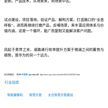
更新。产品技术，从场景来，到场景中去。
试点建设，项目落地，验证产品、解构方案，打造路口的“全息
样板”，进而再继续打磨产品，反哺场景，来丰富应用体系与价
值内涵，这是一个循环，能广而复制又能解决客户问题。
风起于青萍之末，道路通行效率提升方案于微澜之间的蓄势与
顺势，是华为的另一个远方。
本文转载至：
【CPS
中安网
cps.com.cn】
http://news.cps.com.cn/article/202312/942367.html
行业动态
智能摄像机
智慧交管
太仓智慧交管建设