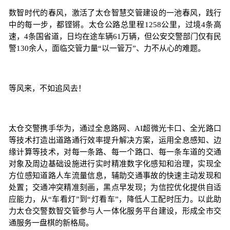
数智时代的春风，激活了太仓智慧交管建设的一池春风，践行
中的每一步，都铿锵。太仓公路总里程1258公里，过境4条高
速，4条国省道，日均在途车辆61万辆，但公安交警部门仅有民
警130余人，面临交管力量“以一管万”、力不从心的难题。
等风来，不如追风去！
太仓交警携手华为，通过全息路网、AI超微光卡口、全光路口
等技术打造出道路通行效率提升解决方案，运用全息感知、边
缘计算等技术，对每一条路、每一个路口、每一条车道的交通
对象及周边基础设施进行实时精准数字化感知和治理，实现全
方位感知道路人车流量信息，辅助交通事故的快速主动发现和
处置；交通冲突精准刻画，黑点早发现；为信控优化提供自适
应能力，从“车看灯”到“灯看车”，降低人工配时压力。以此助
力太仓交警数智交管参与人一体化服务平台建设，形成全市交
通服务一盘棋的新格局。